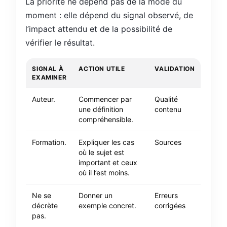
La priorité ne dépend pas de la mode du
moment : elle dépend du signal observé, de
l’impact attendu et de la possibilité de
vérifier le résultat.
SIGNAL À
ACTION UTILE
VALIDATION
EXAMINER
Auteur.
Commencer par
Qualité
une définition
contenu
compréhensible.
Formation.
Expliquer les cas
Sources
où le sujet est
important et ceux
où il l’est moins.
Ne se
Donner un
Erreurs
décrète
exemple concret.
corrigées
pas.