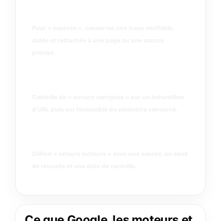
sources
Pour « sources », conserver une trace vérifiable,
datée et rattachée à une page ou une source
précise.
erreurs corrigées
Contrôle de « erreurs corrigées » sur un échantillon
d’URL puis sur l’ensemble du périmètre concerné.
retours lecteurs
Définir « retours lecteurs » avec une source, un seuil
de réussite et une date de contrôle.
Ce que Google, les moteurs et